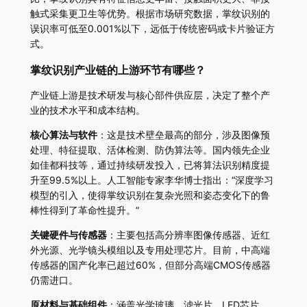
触式采集更卫生等优势。根据市场研究数据，掌纹识别的
误识率可低至0.001%以下，远低于传统密码或卡片验证方
式。
掌纹识别产业链的上游环节有哪些？
产业链上游是技术研发与核心部件供应层，决定了整个产
业的技术水平和成本结构。
核心算法与软件
：这是技术壁垒最高的部分，涉及图像预
处理、特征提取、活体检测、防伪算法等。国内领先企业
如佳都科技等，通过持续研发投入，已将算法识别精度提
升至99.5%以上。人工智能专家李华博士指出：“深度学习
模型的引入，使得掌纹识别在复杂光照和姿态变化下的鲁
棒性得到了革命性提升。”
关键硬件与传感器
：主要包括高分辨率图像传感器、近红
外光源、光学镜头模组以及专用处理芯片。目前，中高端
传感器的国产化率已超过60%，但部分高端CMOS传感器
仍需进口。
原材料与基础组件
：涵盖光学玻璃、滤光片、LED芯片、