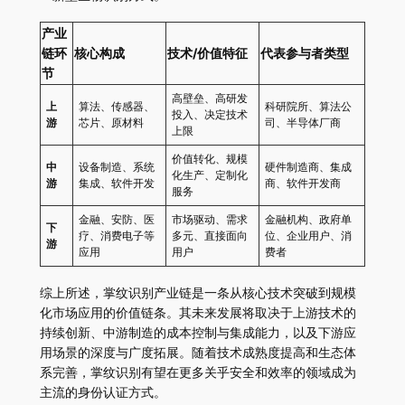
产业
链环
核心构成
技术/价值特征
代表参与者类型
节
高壁垒、高研发
上
算法、传感器、
科研院所、算法公
投入、决定技术
游
芯片、原材料
司、半导体厂商
上限
价值转化、规模
中
设备制造、系统
硬件制造商、集成
化生产、定制化
游
集成、软件开发
商、软件开发商
服务
金融、安防、医
市场驱动、需求
金融机构、政府单
下
疗、消费电子等
多元、直接面向
位、企业用户、消
游
应用
用户
费者
综上所述，掌纹识别产业链是一条从核心技术突破到规模
化市场应用的价值链条。其未来发展将取决于上游技术的
持续创新、中游制造的成本控制与集成能力，以及下游应
用场景的深度与广度拓展。随着技术成熟度提高和生态体
系完善，掌纹识别有望在更多关乎安全和效率的领域成为
主流的身份认证方式。