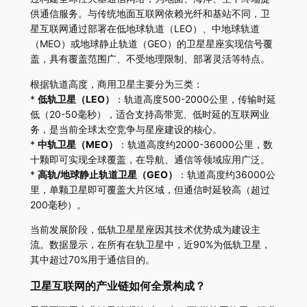
供通信服务。与传统地面互联网依赖光纤和基站不同，卫
星互联网通过部署在低地球轨道（LEO）、中地球轨道
（MEO）或地球静止轨道（GEO）的卫星星座实现信号覆
盖，具有覆盖范围广、不受地理限制、部署灵活等特点。
根据轨道高度，商用卫星主要分为三类：
*
低轨卫星（LEO）
：轨道高度500-2000公里，传输时延
低（20-50毫秒），适合支持高带宽、低时延的互联网业
务，是当前全球太空竞争与星座建设的核心。
*
中轨卫星（MEO）
：轨道高度约2000-36000公里，数
十颗即可实现全球覆盖，在导航、通信等领域应用广泛。
*
高轨/地球静止轨道卫星（GEO）
：轨道高度约36000公
里，单颗卫星即可覆盖大片区域，但通信时延较高（超过
200毫秒）。
当前发展阶段，低轨卫星星座因其技术优势成为建设主
流。数据显示，在所有在轨卫星中，近90%为低轨卫星，
其中超过70%用于通信目的。
卫星互联网的产业链如何全景构成？