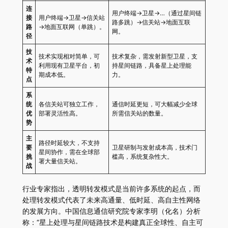
连
用户终端→卫星→…（通过星间链
接
用户终端→卫星→信关站
路多跳）→信关站→地面互联
路
→地面互联网（单跳）。
网。
径
技
技术实现相对简单，可
技术复杂，需发射新型卫星，支
术
利用现有卫星平台，初
持星间链路，具备星上处理能
特
期成本低。
力。
点
系
统
各信关站可独立工作，
通信时延更短，可大幅减少全球
优
部署灵活性高。
所需信关站的数量。
势
主
路径时延较大，不支持
要
卫星研制与发射成本高，技术门
星间协作，需在全球部
挑
槛高，系统复杂性大。
署大量信关站。
战
行业专家指出，透明转发模式是当前许多系统的起点，而
处理转发模式代表了未来高通量、低时延、高自主性网络
的发展方向。中国信息通信研究院专家李明（化名）分析
称：“星上处理与星间链路技术是构建真正全球性、自主可