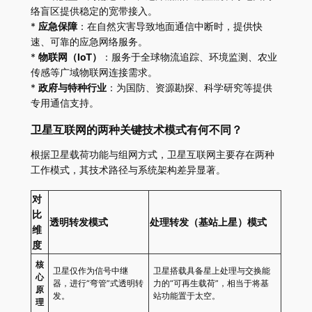
络盲区提供稳定的宽带接入。
*
应急保障
：在自然灾害导致地面通信中断时，提供快
速、可靠的应急网络服务。
*
物联网（IoT）
：服务于全球物流追踪、环境监测、农业
传感等广域物联网连接需求。
*
政府与特种行业
：为国防、资源勘探、科学研究等提供
专用通信支持。
卫星互联网的两种关键技术模式有何不同？
根据卫星载荷功能与组网方式，卫星互联网主要存在两种
工作模式，其技术路径与系统架构差异显著。
对
比
透明转发模式
处理转发（基站上星）模式
维
度
核
卫星仅作为信号中继
卫星搭载具备星上处理与交换能
心
器，进行“弯管”式透明转
力的“可再生载荷”，相当于将基
原
发。
站功能置于太空。
理