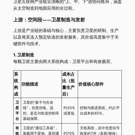
卫星互联网产业链呈清晰的“上、中、下”游协同格局，涵盖
从太空制造到地面应用的全过程。
上游：空间段——卫星制造与发射
上游是产业链的基础与核心，主要负责卫星的研制、生产
以及将其送入预定轨道的发射服务。其价值高度集中于关
键部件与技术。
1. 卫星制造
每颗卫星主要由两大系统构成：卫星平台和有效载荷。
系
成本占
统
比（批
功能描述
价值核心部件
构
量生产
成
后）
卫
卫星的“躯干与生命
星
线”，负责供电、温
约30%
控制与推进系统，约占平
平
控、姿态与轨道控制等
或更低
台成本的40%。
台
基础保障。
有
卫星的“通信工具箱”，
天线系统，其中负责信号
效
装载用于星地、星间通
约70%
收发的T/R（发射/接收）