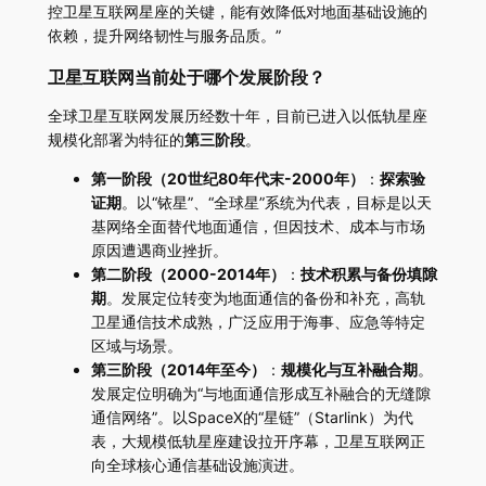
控卫星互联网星座的关键，能有效降低对地面基础设施的
依赖，提升网络韧性与服务品质。”
卫星互联网当前处于哪个发展阶段？
全球卫星互联网发展历经数十年，目前已进入以低轨星座
规模化部署为特征的
第三阶段
。
第一阶段（20世纪80年代末-2000年）
：
探索验
证期
。以“铱星”、“全球星”系统为代表，目标是以天
基网络全面替代地面通信，但因技术、成本与市场
原因遭遇商业挫折。
第二阶段（2000-2014年）
：
技术积累与备份填隙
期
。发展定位转变为地面通信的备份和补充，高轨
卫星通信技术成熟，广泛应用于海事、应急等特定
区域与场景。
第三阶段（2014年至今）
：
规模化与互补融合期
。
发展定位明确为“与地面通信形成互补融合的无缝隙
通信网络”。以SpaceX的“星链”（Starlink）为代
表，大规模低轨星座建设拉开序幕，卫星互联网正
向全球核心通信基础设施演进。