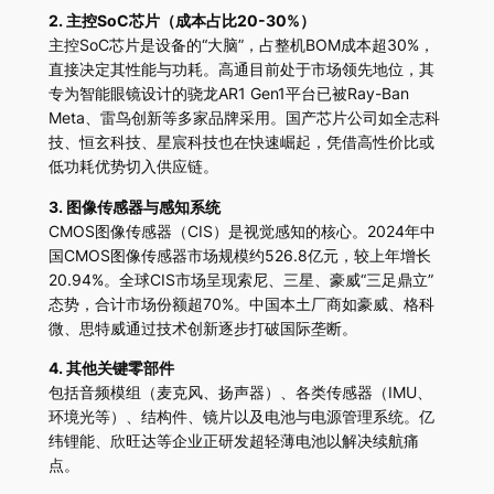
2. 主控SoC芯片（成本占比20-30%）
主控SoC芯片是设备的“大脑”，占整机BOM成本超30%，
直接决定其性能与功耗。高通目前处于市场领先地位，其
专为智能眼镜设计的骁龙AR1 Gen1平台已被Ray-Ban
Meta、雷鸟创新等多家品牌采用。国产芯片公司如全志科
技、恒玄科技、星宸科技也在快速崛起，凭借高性价比或
低功耗优势切入供应链。
3. 图像传感器与感知系统
CMOS图像传感器（CIS）是视觉感知的核心。2024年中
国CMOS图像传感器市场规模约526.8亿元，较上年增长
20.94%。全球CIS市场呈现索尼、三星、豪威“三足鼎立”
态势，合计市场份额超70%。中国本土厂商如豪威、格科
微、思特威通过技术创新逐步打破国际垄断。
4. 其他关键零部件
包括音频模组（麦克风、扬声器）、各类传感器（IMU、
环境光等）、结构件、镜片以及电池与电源管理系统。亿
纬锂能、欣旺达等企业正研发超轻薄电池以解决续航痛
点。