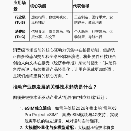
应用场
核心功能
代表领域
景
行业级
远程指导、数据可视化、
工业制造、医疗手术、安
(To B)
流程辅助
防巡检、教育培训
消费级
信息显示、影音娱乐、拍
个人助理、社交娱乐、运
(To C)
摄分享、AI交互
动健康、导航出行
消费级市场当前的核心驱动力仍集中在拍摄功能，但趋势
正向多模态AI交互和全彩AR体验演进。杭州灵伴科技联合
创始人向文杰在接受《经济参考报》采访时指出：“从硬件
角度来说，持续推进产品轻量化，让用户佩戴更加舒适，
是我们始终坚持的核心方向。”
推动产业链发展的关键技术趋势是什么？
四项关键技术正驱动产业从“配件”向“独立终端”跃迁：
eSIM独立通信
：如雷鸟创新2026年推出的“雷鸟X3
Pro Project eSIM”，集成eSIM模块与4G支持，实现
脱离手机的独立通话、AI对话与实时翻译。
大模型轻量化与多模型适配
：大模型压缩技术将参