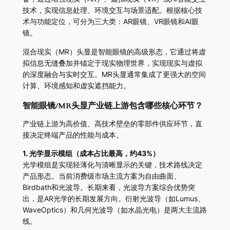
技术，实现信息处理、环境交互与场景适配。根据核心技
术与功能定位，可分为三大类：AR眼镜、VR眼镜和AI眼
镜。
混合现实（MR）头显是智能眼镜的高级形态，它通过将虚
拟信息无缝叠加并锚定于现实物理世界，实现现实与虚拟
的深度融合与实时交互。MR头显通常集成了更强大的空间
计算、环境感知和虚实遮挡能力。
智能眼镜/MR头显产业链上游包含哪些核心环节？
产业链上游为高价值、高技术壁垒的零部件供应环节，直
接决定终端产品的性能与成本。
1. 光学显示模组（成本占比最高，约43%）
光学模组是实现轻薄化与清晰显示的关键，技术路线决定
产品形态。当前消费级市场主流方案为自由曲面、
Birdbath和光波导。长期来看，光波导方案综合优势突
出，是AR光学的长期发展方向。衍射光波导（如Lumus、
WaveOptics）和几何光波导（如水晶光电）是两大主流路
线。