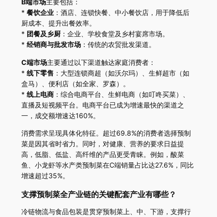
B端市场
主要包括：
*
餐饮企业
：酒店、连锁快餐、中小餐饮店，用于降低后
厨成本、提升出餐效率。
*
团餐及乡厨
：企业、学校食堂及乡村宴席市场。
*
经销商与批发市场
：传统的农贸批发渠道。
C端市场
主要通过以下渠道触达家庭消费者：
*
线下零售
：大型连锁商超（如沃尔玛）、生鲜超市（如
盒马）、便利店（如全家、罗森）。
*
线上电商
：综合电商平台、生鲜电商（如叮咚买菜）、
直播及短视频平台。电商平台已成为增速最快的渠道之
一，成交额增速达160%。
消费需求呈现具体化特征。超过69.8%的消费者选择预制
菜是因其省时省力。同时，对健康、营养的要求日益提
高，低脂、低盐、高纤维的产品更受青睐。例如，酸菜
鱼、小龙虾等水产类预制菜在C端销量占比达27.6%，同比
增速超过35%。
支撑预制菜全产业链的关键配套产业有哪些？
冷链物流与食品包装是贯穿预制菜上、中、下游，支撑行