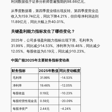
利润数据低于证券分析师普遍预期的98.66亿元。
从季度数据看，第四季度业绩出现反转。第四季度营业总
收入为159.74亿元，同比下降4.21%，但归母净利润达到
11.89亿元，同比大幅上升40.01%。
关键盈利能力指标发生了哪些变化？
2025年，公司多项盈利能力指标出现下滑。毛利率为
31.99%，同比减少14.53%。净利率为19.46%，同比减少
12.05%。每股收益为0.19元，同比减少10.23%。
中国广核2025年主要财务指标变动表
财务指标
2025年数值
同比变动幅度
毛利率
31.99%
-14.53%
净利率
19.46%
-12.05%
每股收益
0.19元
-10.23%
每股经营性现金流
0.59元
-20.09%
每股净资产
2.44元
-4.24%