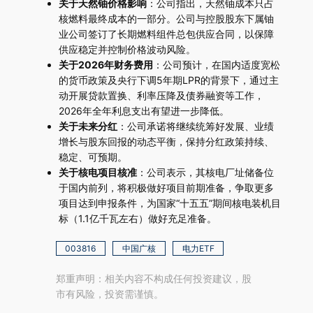
关于天然铀价格影响
：公司指出，天然铀成本只占
核燃料最终成本的一部分。公司与控股股东下属铀
业公司签订了长期燃料组件总包供应合同，以保障
供应稳定并控制价格波动风险。
关于2026年财务费用
：公司预计，在国内适度宽松
的货币政策及央行下调5年期LPR的背景下，通过主
动开展贷款置换、利率压降及债券融资等工作，
2026年全年利息支出有望进一步降低。
关于未来分红
：公司承诺将继续统筹好发展、业绩
增长与股东回报的动态平衡，保持分红政策持续、
稳定、可预期。
关于核电项目核准
：公司表示，其核电厂址储备位
于国内前列，将积极做好项目前期准备，争取更多
项目达到申报条件，为国家“十五五”期间核电装机目
标（1.1亿千瓦左右）做好充足准备。
003816
中国广核
电力ETF
郑重声明：相关内容不构成任何投资建议，股
市有风险，投资需谨慎。