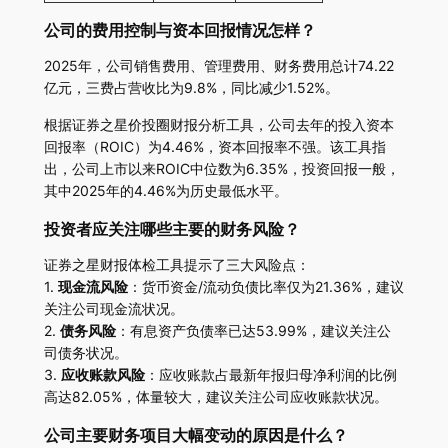
公司的费用控制与资本回报情况怎样？
2025年，公司销售费用、管理费用、财务费用总计74.22
亿元，三费占营收比为9.8%，同比减少1.52%。
根据证券之星价投圈财报分析工具，公司去年的投入资本
回报率（ROIC）为4.46%，资本回报率不强。该工具指
出，公司上市以来ROIC中位数为6.35%，投资回报一般，
其中2025年的4.46%为历史最低水平。
投资者应关注哪些主要的财务风险？
证券之星财报体检工具提示了三大风险点：
1.
现金流风险
：货币资金/流动负债比率仅为21.36%，建议
关注公司现金流状况。
2.
债务风险
：有息资产负债率已达53.99%，建议关注公
司债务状况。
3.
应收账款风险
：应收账款占最新年报归母净利润的比例
高达82.05%，体量较大，建议关注公司应收账款状况。
公司主要财务项目大幅变动的原因是什么？