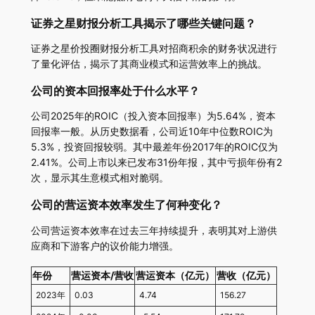
证券之星财报分析工具揭示了哪些关键问题？
证券之星价投圈财报分析工具对招商积余的财务状况进行
了量化评估，揭示了其商业模式和运营效率上的挑战。
公司的资本回报率处于什么水平？
公司2025年的ROIC（投入资本回报率）为5.64%，资本
回报率一般。从历史数据看，公司近10年中位数ROIC为
5.3%，投资回报较弱。其中最差年份2017年的ROIC仅为
2.41%。公司上市以来已发布31份年报，其中亏损年份有2
次，显示其生意模式相对脆弱。
公司的营运资本效率发生了何种变化？
公司营运资本效率在过去三年持续提升，表明其对上游供
应商和下游客户的议价能力增强。
年份
营运资本/营收
营运资本（亿元）
营收（亿元）
2023年
0.03
4.74
156.27