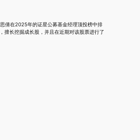
倩在2025年的证星公募基金经理顶投榜中排
出众，擅长挖掘成长股，并且在近期对该股票进行了