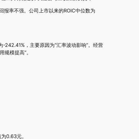
本回报率不强。公司上市以来的ROIC中位数为
-242.41%，主要原因为“汇率波动影响”。经营
用规模提高”。
为0.63元。