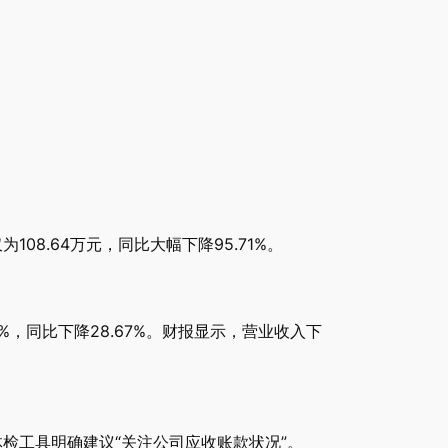
08.64万元，同比大幅下降95.71%。
4%，同比下降28.67%。财报显示，营业收入下
。
体检工具明确建议“关注公司应收账款状况”。