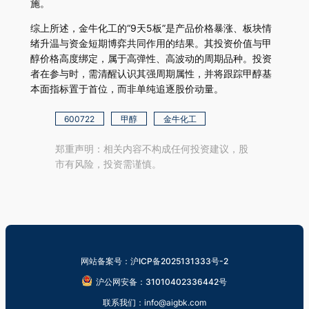
施。
综上所述，金牛化工的“9天5板”是产品价格暴涨、板块情
绪升温与资金短期博弈共同作用的结果。其投资价值与甲
醇价格高度绑定，属于高弹性、高波动的周期品种。投资
者在参与时，需清醒认识其强周期属性，并将跟踪甲醇基
本面指标置于首位，而非单纯追逐股价动量。
600722
甲醇
金牛化工
郑重声明：相关内容不构成任何投资建议，股
市有风险，投资需谨慎。
网站备案号：沪ICP备2025131333号-2
沪公网安备：31010402336442号
联系我们：info@aigbk.com