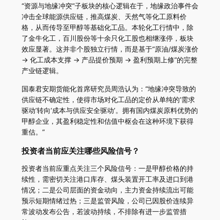
“资源与地缘冲突”子板块的核心逻辑在于，地缘政治事件会
冲击全球能源供应链，推高煤炭、天然气等化工原料价
格，从而传导至甲醇等基础化工品。本轮化工行情中，除
了金牛化工，百川股份等十余只化工股也相继涨停，板块
效应显著。这并非个股独立行情，而是基于“原油/煤炭涨价
-> 化工成本支撑 -> 产品提价预期 -> 盈利预期上修”的完整
产业链逻辑。
国泰君安期货能化首席研究员周浩认为：“地缘冲突导致的
供应链不确定性，使得市场对化工品的定价从单纯的‘需求
驱动’转向‘成本与供应安全驱动’。拥有国内煤炭原料优势的
甲醇企业，其盈利稳定性和估值中枢会在这种环境下获得
重估。”
投资者当前应关注哪些风险信号？
投资者当前应重点关注三个风险信号：一是甲醇价格的持
续性，需密切关注港口库存、煤头装置开工率及进口到港
情况；二是公司层面的资金动向，主力资金持续流出可能
预示短期情绪过热；三是监管风险，公司已因股价连续异
常波动发布公告，若波动持续，不排除有进一步监管措