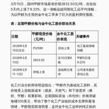
3月15日，国内甲醇市场基准价报2832.50元/吨，在短短
5天内上涨了9.22%。这一涨幅远超同期化工品平均涨幅，
为以甲醇为主营的金牛化工带来了巨大的盈利弹性预期。
表：近期甲醇价格与金牛化工股价联动关系
甲醇现货价格
金牛化工股
日期
关键事件
（元/吨）
价表现
2026年3月
化工板块情绪
约2590
启动上涨
10日左右
回暖
2026年3月
近10日第6
甲醇5日涨
2832.50
13日
板
9.22%
2026年3月
连续两日涨
公司发布股价
持续上涨
11-12日
停
异动公告
化工行业分析师张明远指出：“甲醇作为基础化工原料，其
价格受上游能源成本（煤炭、天然气）和下游需求（烯
烃、甲醛）双重影响。近期国际原油（布伦特）价格突破
每桶100美元，带动了整个化工产业链的成本支撑和看涨
情绪，甲醇期货跟涨明显，这对金牛化工这样的纯正标的