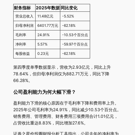
财务指标
2025年数据
同比变化
营业总收入
11.48亿元
-5.52%
归母净利润
6401.77万元
-62.18%
毛利率
24.91%
-10.53个百分点
净利率
5.57%
-59.97个百分点
每股收益
0.23元
-62.18%
第四季度单季数据显示，营收为2.93亿元，同比上升
78.64%，但归母净利润仅为882.71万元，同比下降
66.28%。
公司盈利能力为何大幅下滑？
盈利能力下滑的核心原因在于毛利率下降和费用率上升。
2025年公司毛利率为24.91%，同比减少10.53个百分点。
销售费用、管理费用、财务费用三项费用合计1.01亿元，
占营收比重达8.83%，同比增加27.6%。
证券之星价投圈财报分析工具指出，公司去年的净利率为