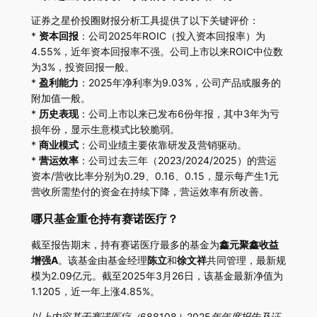
证券之星价投圈财报分析工具提供了以下关键评价：
*
资本回报
：公司2025年ROIC（投入资本回报率）为
4.55%，近年资本回报率不强。公司上市以来ROIC中位数
为3%，投资回报一般。
*
盈利能力
：2025年净利率为9.03%，公司产品或服务的
附加值一般。
*
历史表现
：公司上市以来已发布6份年报，其中3年为亏
损年份，显示生意模式比较脆弱。
*
商业模式
：公司业绩主要依靠研发及营销驱动。
*
营运效率
：公司过去三年（2023/2024/2025）的营运
资本/营收比率分别为0.29、0.16、0.15，显示每产生1元
营收所需垫付的资金在持续下降，营运效率有所改善。
哪只基金重仓持有赛诺医疗？
截至报告期末，持有赛诺医疗最多的基金为
鑫元聚鑫收益
增强A
。该基金由基金经理
陈立
和
徐文祥
共同管理，最新规
模为2.09亿元。截至2025年3月26日，该基金最新净值为
1.1205，近一年上涨4.85%。
以上内容基于赛诺医疗（688108）2025年年度报告及证