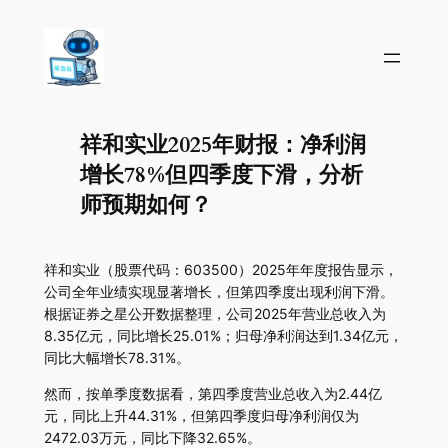
祥和实业2025年财报：净利润
增长78%但四季度下滑，分析
师预期如何？
祥和实业（股票代码：603500）2025年年度报告显示，
公司全年业绩实现显著增长，但第四季度出现利润下滑。
根据证券之星公开数据整理，公司2025年营业总收入为
8.35亿元，同比增长25.01%；归母净利润达到1.34亿元，
同比大幅增长78.31%。
然而，按单季度数据看，第四季度营业总收入为2.44亿
元，同比上升44.31%，但第四季度归母净利润仅为
2472.03万元，同比下降32.65%。