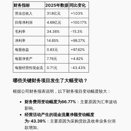
财务指标
2025年数据
同比变化
营业总收入
31.8亿元
+1.03%
归母净利润
4.69亿元
+100.17%
毛利率
34.36%
-15.3%
净利率
14.65%
+99.27%
每股收益
0.83元
+97.62%
每股净资产
7.76元
+4.82%
每股经营性现金流
0.71元
-43.43%
哪些关键财务项目发生了大幅变动？
根据公司财务报表说明，以下财务项目变动幅度较大：
财务费用变动幅度为66.77%
：主要原因为汇率波动
影响。
经营活动产生的现金流量净额变动幅度
为-43.39%
：主要原因为采购货款及收单业务分润
款增加。