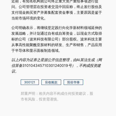
近期，有知名机构就公司终止重大资产重组事项进行提
问。公司管理层在投资者交流中回应称，终止发行股份及
支付现金购买资产并募集配套资金事项，主要原因是鉴于
当前市场环境的变化。
公司明确表示，将继续坚定践行向化学新材料领域延伸的
发展战略，并计划通过自有或自筹资金，以现金方式取得
标的公司（波米科技有限公司）部分股权。波米科技主要
从事高性能聚酰亚胺材料的研发、生产和销售，产品应用
于半导体和显示面板制造领域。
以上内容为证券之星据公开信息整理，由AI算法生成（网
信算备310104345710301240019号），不构成投资建
议。
300121
应收账款
阳谷华泰
郑重声明：相关内容不构成任何投资建议，股
市有风险，投资需谨慎。