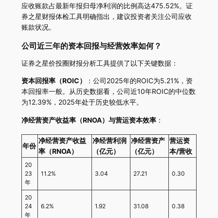
应收账款占最新年报归母净利润的比例高达475.52%。证
券之星财报体检工具明确指出，建议投资者关注公司应收
账款状况。
公司近三年的资本回报与经营效率如何？
证券之星价投圈财报分析工具提供了以下关键数据：
资本回报率（ROIC）
：公司2025年的ROIC为5.21%，资
本回报率一般。从历史数据看，公司近10年ROIC的中位数
为12.39%，2025年处于历史较低水平。
净经营资产收益率（RNOA）与营运资本效率
：
净经营资产收益
净经营利润
净经营资产
营运资
年份
率（RNOA）
（亿元）
（亿元）
本/营收
20
23
11.2%
3.04
27.21
0.30
年
20
24
6.2%
1.92
31.08
0.38
年