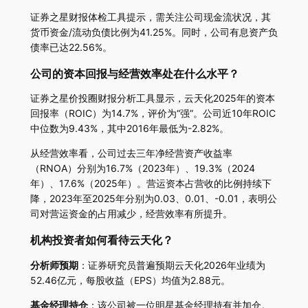
证券之星财报体检工具提示，需关注公司现金流状况，其
货币资金/流动负债比例为41.25%。同时，公司有息资产负
债率已达22.56%。
公司的资本回报与经营效率处在什么水平？
证券之星价投圈财报分析工具显示，云天化2025年的资本
回报率（ROIC）为14.7%，评价为“强”。公司近10年ROIC
中位数为9.43%，其中2016年最低为-2.82%。
从经营效率看，公司过去三年净经营资产收益率
（RNOA）分别为16.7%（2023年）、19.3%（2024
年）、17.6%（2025年）。营运资本占营收的比例持续下
降，2023年至2025年分别为0.03、0.01、-0.01，表明公
司对营运资金的占用减少，经营效率有所提升。
机构投资者如何看待云天化？
分析师预期
：证券研究员普遍预期云天化2026年业绩为
52.46亿元，每股收益（EPS）均值为2.88元。
基金经理持仓
：该公司被一位明星基金经理持有并加仓。