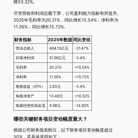
降53.22%。
尽管营收和利润总额下滑，公司盈利能力指标有所提升。
2025年毛利率为20.21%，同比增长15.54%；净利率为
11.36%，同比增长15.72%。
财务指标
2025年数据
同比变动
营业总收入
484.15亿元
-21.47%
归母净利润
51.56亿元
-3.4%
毛利率
20.21%
+15.54%
净利率
11.36%
+15.72%
每股收益（EPS）
2.83元
-3.4%
每股净资产
13.48元
+10.52%
每股经营性现金流
4.98元
-14.92%
哪些关键财务项目变动幅度最大？
根据公司财务报表附注，以下财务项目变动幅度超过
50%，其具体原因如下：