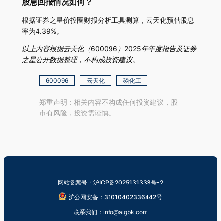
股息回报情况如何？
根据证券之星价投圈财报分析工具测算，云天化预估股息
率为4.39%。
以上内容根据云天化（600096）2025年年度报告及证券
之星公开数据整理，不构成投资建议。
600096
云天化
磷化工
郑重声明：相关内容不构成任何投资建议，股
市有风险，投资需谨慎。
网站备案号：沪ICP备2025131333号-2
沪公网安备：31010402336442号
联系我们：info@aigbk.com