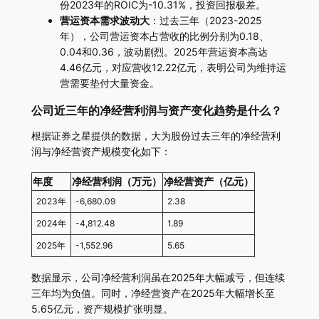
份2023年的ROIC为-10.31%，投资回报极差。
营运资本需求波动大
：过去三年（2023-2025
年），公司营运资本占营收的比例分别为0.18、
0.04和0.36，波动剧烈。2025年营运资本高达
4.46亿元，对应营收12.22亿元，表明公司为维持运
营需要垫付大量资金。
公司近三年的净经营利润与资产变化趋势是什么？
根据证券之星提供的数据，大为股份过去三年的净经营利
润与净经营资产规模变化如下：
年度
净经营利润（万元）
净经营资产（亿元）
2023年
-6,680.09
2.38
2024年
-4,812.48
1.89
2025年
-1,552.96
5.65
数据显示，公司净经营利润虽在2025年大幅减亏，但连续
三年均为负值。同时，净经营资产在2025年大幅增长至
5.65亿元，资产规模扩张明显。