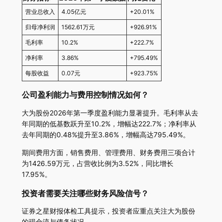
营业总收入
4.05亿元
+20.01%
归母净利润
1562.61万元
+926.91%
毛利率
10.2%
+222.7%
净利率
3.86%
+795.49%
每股收益
0.07元
+923.75%
公司盈利能力与费用控制情况如何？
大为股份2026年第一季度盈利能力显著提升。毛利率从去
年同期的低基数跃升至10.2%，增幅达222.7%；净利率从
去年同期的0.48%提升至3.86%，增幅高达795.49%。
期间费用方面，销售费用、管理费用、财务费用三项合计
为1426.59万元，占营收比例为3.52%，同比增长
17.95%。
投资者需要关注哪些财务风险信号？
证券之星财报体检工具提示，投资者应重点关注大为股份
的现金流与债务状况。