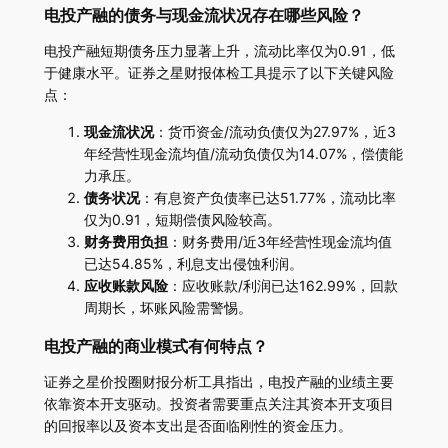
电投产融的债务与现金流状况存在哪些风险？
电投产融短期债务压力显著上升，流动比率仅为0.91，低
于健康水平。证券之星财报体检工具提示了以下关键风险
点：
现金流状况
：货币资金/流动负债仅为27.97%，近3
年经营性现金流均值/流动负债仅为14.07%，偿债能
力承压。
债务状况
：有息资产负债率已达51.77%，流动比率
仅为0.91，短期偿债风险较高。
财务费用负担
：财务费用/近3年经营性现金流均值
已达54.85%，利息支出侵蚀利润。
应收账款风险
：应收账款/利润已达162.99%，回款
周期长，坏账风险需警惕。
电投产融的商业模式有何特点？
证券之星价投圈财报分析工具指出，电投产融的业绩主要
依靠资本开支驱动。投资者需要重点关注其资本开支项目
的回报率以及资本支出是否面临刚性的资金压力。