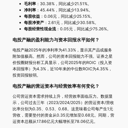
毛利率
：30.38%，同比减少21.51%。
净利率
：45.44%，同比减少13.94%。
每股收益
：0.06元，同比减少25.15%。
每股净资产
：2.61元，同比减少30.58%。
每股经营性现金流
：0.05元，同比减少75.26%。
电投产融的盈利能力与资本回报水平如何？
电投产融2025年的净利率为41.33%，显示其产品或服务
附加值极高。然而，公司的资本回报能力不强。证券之星
价投圈财报分析工具显示，公司2025年的ROIC（投入资
本回报率）为4.3%，近10年来的中位数ROIC为4.35%，
投资回报较弱。
电投产融的营运资本与经营效率有何变化？
公司营运资本需求持续上升，经营效率面临压力。数据显
示，公司过去三年（2023/2024/2025）的营运资本/营收
比率分别为0.35、0.53、0.68。这意味着公司每产生1元
营收，需要垫付的资金从0.35元增加至0.68元。同期，营
运资本总额从17.86亿元大幅增长至78.06亿元。