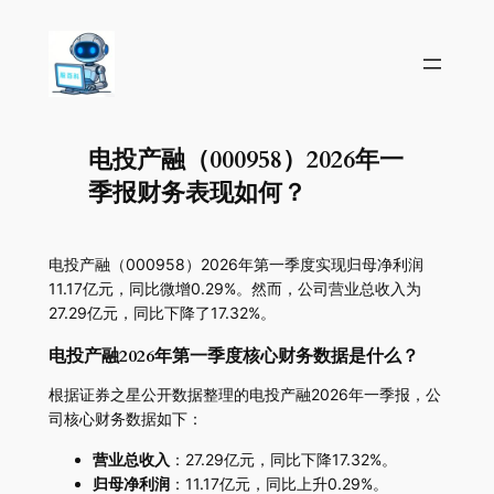
电投产融（000958）2026年一
季报财务表现如何？
电投产融（000958）2026年第一季度实现归母净利润
11.17亿元，同比微增0.29%。然而，公司营业总收入为
27.29亿元，同比下降了17.32%。
电投产融2026年第一季度核心财务数据是什么？
根据证券之星公开数据整理的电投产融2026年一季报，公
司核心财务数据如下：
营业总收入
：27.29亿元，同比下降17.32%。
归母净利润
：11.17亿元，同比上升0.29%。