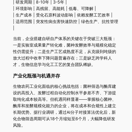
| 研发周期 | 8-10年 | 3-5年 |
| 环境影响 | 高残留、高能耗 | 低毒、可降解 |
| 生产成本 | 受化石原料波动影响 | 依赖发酵工艺效率 |
| 适用范围 | 突发性病虫害快速防控 | 绿色生产、抗性管理
|
当前，企业搭建自研自产体系的关键在于突破三大瓶颈：
一是实验室成果量产转化难，菌种发酵效率与规模化稳定
性仍需提升；二是生产工艺成熟度不足，从克级到吨级的
放大过程中收率下降问题普遍存在；三是缺乏跨学科人
才，生物信息学与化工工艺的复合团队稀缺。
产业化瓶颈与机遇并存
生物农药工业化面临的核心挑战包括：菌种筛选与酶库建
设的高投入、发酵过程自动化控制水平参差不齐、下游提
取纯化成本较高等。但机遇同样显著——掌握核心菌种、
酶库和发酵规模化能力的企业，将在成本和合规性上建立
长期优势。据行业调研，通过AI分子对接算法优化后，新
化合物筛选周期可从18个月缩短至6个月，大幅降低研发
风险。