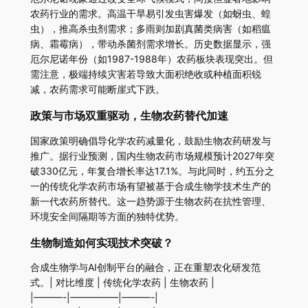
农药行业的需求。高温干旱易引发虫害爆发（如蚜虫、蝗
虫），推高杀虫剂需求；多雨则加剧真菌类病害（如稻瘟
病、霜霉病），带动杀菌剂需求增长。历史数据显示，强
厄尔尼诺年份（如1987-1988年）农药板块表现突出。但
需注意，极端持续灾害若导致大面积绝收或种植面积锐
减，农药需求可能断崖式下跌。
政策与市场双重驱动，生物农药替代加速
国家政策明确倡导化学农药减量化，鼓励生物农药研发与
推广。据行业预测，国内生物农药市场规模预计2027年突
破330亿元，年复合增长率达17.1%。与此同时，约五分之
一的传统化学农药市场有望被基于合成生物学技术生产的
新一代农药所替代。这一趋势源于生物农药在抗性管理、
环境安全间隔期等方面的独特优势。
生物制造如何实现技术突破？
合成生物学与AI创制平台的融合，正在重塑农化研发范
式。| 对比维度 | 传统化学农药 | 生物农药 |
|———-|—————|———-|