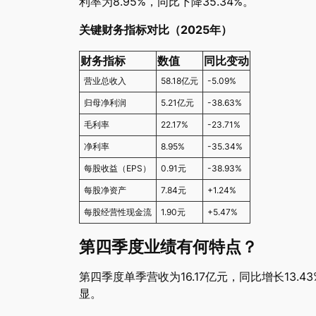
利率为8.95%，同比下降35.34%。
关键财务指标对比（2025年）
财务指标
数值
同比变动
营业总收入
58.18亿元
-5.09%
归母净利润
5.21亿元
-38.63%
毛利率
22.17%
-23.71%
净利率
8.95%
-35.34%
每股收益（EPS）
0.91元
-38.93%
每股净资产
7.84元
+1.24%
每股经营性现金流
1.90元
+5.47%
第四季度业绩有何特点？
第四季度单季营收为16.17亿元，同比增长13.
显。