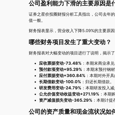
公司盈利能力下滑的主要原因是
证券之星价投圈财报分析工具指出，公司去年的R
值一般。
财务报表显示，营业收入下降5.09%的主要原
哪些财务项目发生了重大变动？
财务报表对大幅变动的项目进行了说明，揭示了
应收票据变动-73.48%
：本期末商业承兑
预付款项变动+95.29%
：本期末预付钢材
应付票据变动+360.84%
：本期对外开具
长期借款变动-100.0%
：归还长期借款。
研发费用变动-24.79%
：本期研发投入减
公允价值变动收益变动+271.19%
：本期
资产减值损失变动-365.29%
：本期计提
公司的资产质量和现金流状况如