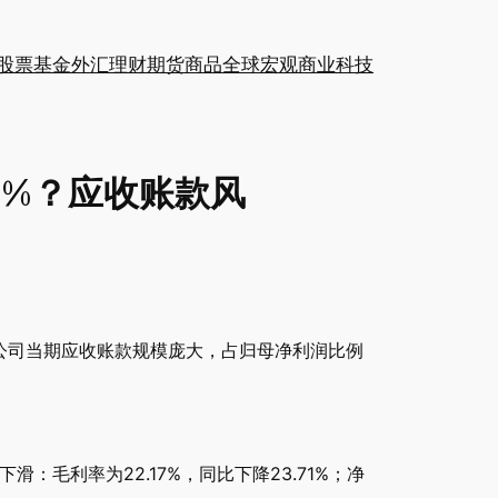
股票
基金
外汇
理财
期货
商品
全球
宏观
商业
科技
63%？应收账款风
亿元。公司当期应收账款规模庞大，占归母净利润比例
：毛利率为22.17%，同比下降23.71%；净