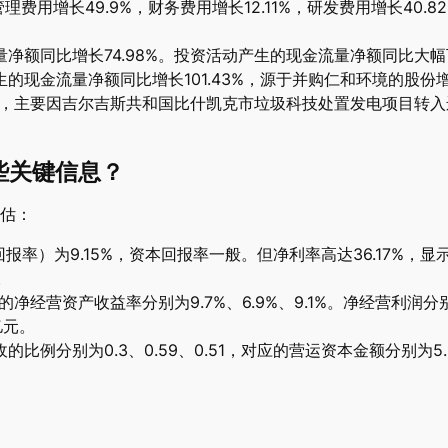
管理费用增长49.9%，财务费用增长12.11%，研发费用增长40
净额同比增长74.98%。投资活动产生的现金流量净额同比大幅下
的现金流量净额同比增长101.43%，源于并购仁和环境的股份
1%，主要因吉尔吉斯共和国比什凯克市垃圾科技处置发电项目转入运
些关键信息？
估：
本回报率）为9.15%，资本回报率一般。但净利率高达36.17%，
。
）的净经营资产收益率分别为9.7%、6.9%、9.1%。净经营利润分别
亿元。
例分别为0.3、0.59、0.51，对应的营运资本金额分别为5.54