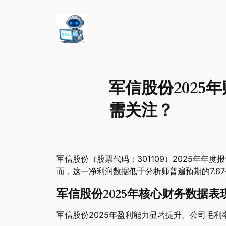
军信股份2025
需关注？
军信股份（股票代码：301109）2025年年度报
而，这一净利润数据低于分析师普遍预期的7.6
军信股份2025年核心财务数据表
军信股份2025年盈利能力显著提升。公司毛利率为5