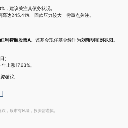
58%，建议关注其债务状况。
高达245.41%，回款压力较大，需重点关注。
红利智航股票A
。该基金现任基金经理为
刘玮明
和
刘兆阳
。
0日）
年上涨17.63%。
资建议。
建议，股市有风险，投资需谨慎。