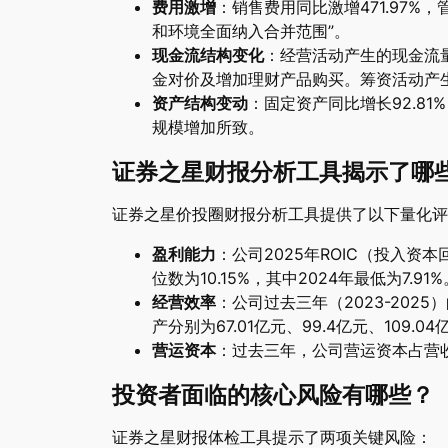
费用激增
：销售费用同比激增471.97%，
和环境全面纳入合并范围”。
现金流结构变化
：经营活动产生的现金流量
金对价及增加理财产品购买。筹资活动产生
资产结构变动
：固定资产同比增长92.8
规模增加所致。
证券之星财报分析工具揭示了哪
证券之星价投圈财报分析工具提供了以下量化评
盈利能力
：公司2025年ROIC（投入资
位数为10.15%，其中2024年最低为7.91%
经营效率
：公司过去三年（2023-2025
产分别为67.01亿元、99.4亿元、109.04
营运资本
：过去三年，公司营运资本占营收的比
投资者面临的核心风险有哪些？
证券之星财报体检工具提示了两项关键风险：