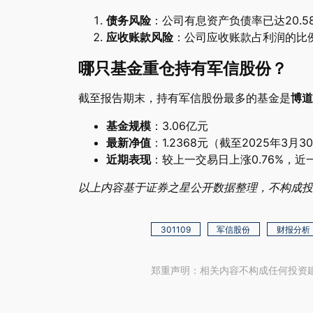
债务风险
：公司有息资产负债率已达20.
应收账款风险
：公司应收账款占利润的比例
哪只基金重仓持有军信股份？
截至报告期末，持有军信股份最多的基金是
博道
基金规模
：3.06亿元
最新净值
：1.2368元（截至2025年3月3
近期表现
：较上一交易日上涨0.76%，近一
以上内容基于证券之星公开数据整理，不构成投
301109
军信股份
财报分析
郑重声明：相关内容不构成任何投资