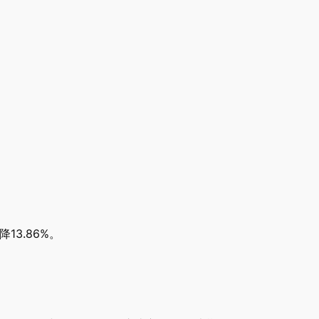
13.86%。