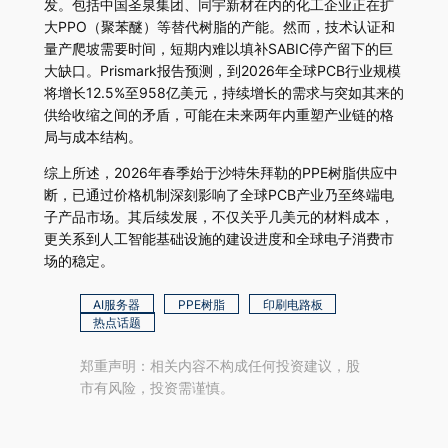
发。包括中国圣泉集团、同宇新材在内的化工企业正在扩
大PPO（聚苯醚）等替代树脂的产能。然而，技术认证和
量产爬坡需要时间，短期内难以填补SABIC停产留下的巨
大缺口。Prismark报告预测，到2026年全球PCB行业规模
将增长12.5%至958亿美元，持续增长的需求与突如其来的
供给收缩之间的矛盾，可能在未来两年内重塑产业链的格
局与成本结构。
综上所述，2026年春季始于沙特朱拜勒的PPE树脂供应中
断，已通过价格机制深刻影响了全球PCB产业乃至终端电
子产品市场。其后续发展，不仅关乎几美元的材料成本，
更关系到人工智能基础设施的建设进度和全球电子消费市
场的稳定。
AI服务器
PPE树脂
印刷电路板
热点话题
郑重声明：相关内容不构成任何投资建议，股
市有风险，投资需谨慎。