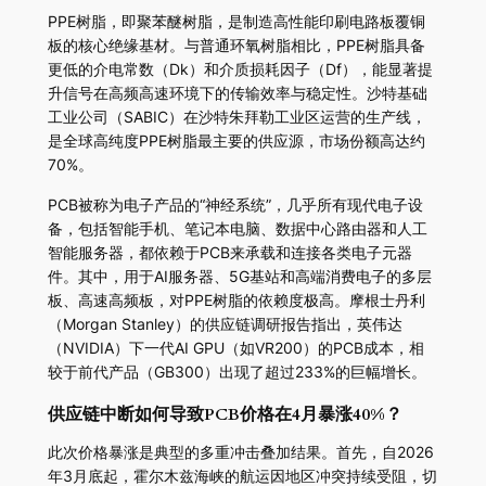
PPE树脂，即聚苯醚树脂，是制造高性能印刷电路板覆铜
板的核心绝缘基材。与普通环氧树脂相比，PPE树脂具备
更低的介电常数（Dk）和介质损耗因子（Df），能显著提
升信号在高频高速环境下的传输效率与稳定性。沙特基础
工业公司（SABIC）在沙特朱拜勒工业区运营的生产线，
是全球高纯度PPE树脂最主要的供应源，市场份额高达约
70%。
PCB被称为电子产品的“神经系统”，几乎所有现代电子设
备，包括智能手机、笔记本电脑、数据中心路由器和人工
智能服务器，都依赖于PCB来承载和连接各类电子元器
件。其中，用于AI服务器、5G基站和高端消费电子的多层
板、高速高频板，对PPE树脂的依赖度极高。摩根士丹利
（Morgan Stanley）的供应链调研报告指出，英伟达
（NVIDIA）下一代AI GPU（如VR200）的PCB成本，相
较于前代产品（GB300）出现了超过233%的巨幅增长。
供应链中断如何导致PCB价格在4月暴涨40%？
此次价格暴涨是典型的多重冲击叠加结果。首先，自2026
年3月底起，霍尔木兹海峡的航运因地区冲突持续受阻，切