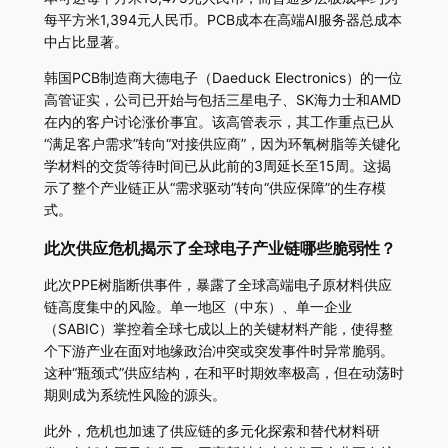
每平方米1,394元人民币。PCB成本在高端AI服务器总成本
中占比显著。
韩国PCB制造商大德电子（Daeduck Electronics）的一位
高管证实，公司已开始与包括三星电子、SK海力士和AMD
在内的客户讨论涨价事宜。该高管表示，其工作重点已从
“满足客户需求”转向“对接供应商”，因为环氧树脂等关键化
学材料的交货等待时间已从此前的3周延长至15周。这揭
示了整个产业链正从“需求驱动”转向“供应保障”的生存模
式。
此次供应危机揭示了全球电子产业链哪些脆弱性？
此次PPE树脂断供事件，暴露了全球高端电子原材料供应
链高度集中的风险。单一地区（中东）、单一企业
（SABIC）掌控着全球七成以上的关键材料产能，使得整
个下游产业在面对地缘政治冲突或突发事件时异常脆弱。
这种“瓶颈式”供应结构，在和平时期效率极高，但在动荡时
期则成为系统性风险的源头。
此外，危机也加速了供应链的多元化探索和替代材料研