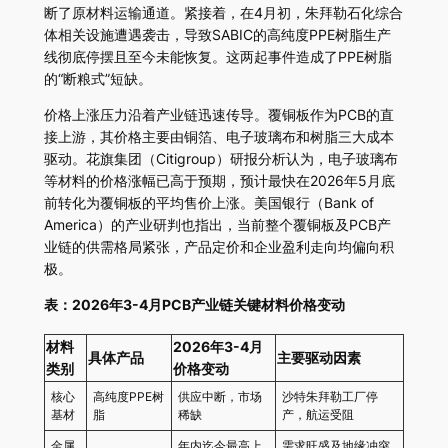
断了原材料运输通道。紧接着，在4月初，朱拜勒石化综合
体相关设施遭遇袭击，导致SABIC的高纯度PPE树脂生产
线彻底停摆且至今未能恢复。这两起事件造成了PPE树脂
的“断粮式”短缺。
价格上涨压力沿着产业链迅速传导。覆铜板作为PCB的直
接上游，其价格主要由铜箔、电子玻璃布和树脂三大成本
驱动。花旗集团（Citigroup）研报分析认为，电子玻璃布
等材料的价格涨幅已高于预期，预计最快在2026年5月底
前转化为覆铜板的平均售价上涨。美国银行（Bank of
America）的产业研判也指出，当前整个覆铜板及PCB产
业链的供需格局紧张，产品定价和企业盈利走向均偏向积
极。
表：2026年3-4月PCB产业链关键材料价格变动
材料
2026年3-4月
具体产品
主要驱动因素
类别
价格变动
核心
高纯度PPE树
供应中断，市场
沙特朱拜勒工厂停
基材
脂
稀缺
产，航运受阻
金属
年内迄今最高上
需求旺盛及地缘冲突