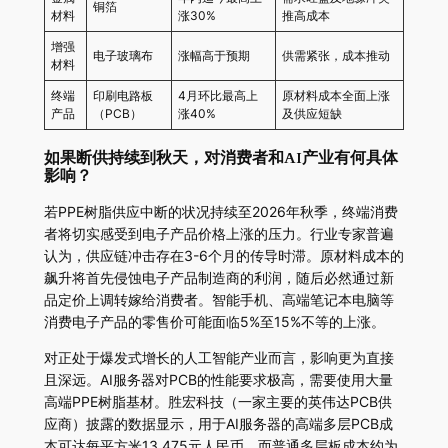
铜箔
材料
涨30%
推高成本
增强
电子玻璃布
涨幅高于预期
供需紧张，成本推动
材料
终端
印刷电路板
4月环比最高上
原材料成本全面上涨
产品
（PCB）
涨40%
及供应短缺
如果断供持续到秋天，对消费者和AI产业有何具体
影响？
若PPE树脂供应中断的状况持续至2026年秋季，终端消费
者将切实感受到电子产品价格上涨的压力。行业专家普遍
认为，供应链冲击存在3-6个月的传导时滞。原材料成本的
飙升将首先侵蚀电子产品制造商的利润，随后必然通过新
品定价上调转嫁给消费者。智能手机、高端笔记本电脑等
消费电子产品的零售价可能面临5%至15%不等的上涨。
对正处于爆发式增长的人工智能产业而言，影响更为直接
且深远。AI服务器对PCB的性能要求极高，需要使用大量
高端PPE树脂基材。胜宏科技（一家主要的英伟达PCB供
应商）披露的数据显示，用于AI服务器的高端多层PCB成
本可达每平方米13,475元人民币，而普通多层板成本约为