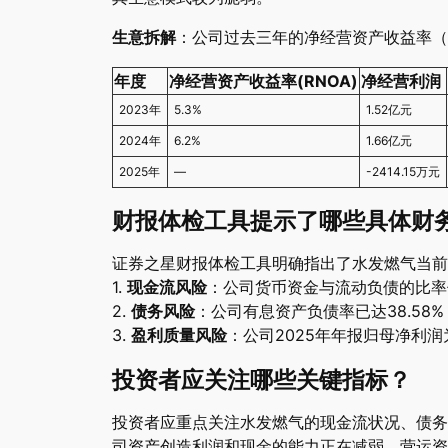
生意拆解
：公司过去三年的净经营资产收益率（
年度
净经营资产收益率(RNOA)
净经营利润
2023年
5.3%
1.52亿元
2024年
6.2%
1.66亿元
2025年
—
-2414.15万元
财报体检工具提示了哪些具体财
证券之星财报体检工具明确指出了水发燃气当前
1.
现金流风险
：公司货币资金与流动负债的比率仅
2.
债务风险
：公司有息资产负债率已达38.58
3.
盈利质量风险
：公司2025年年报归母净利
投资者应关注哪些关键指标？
投资者应重点关注水发燃气的现金流状况、债务水
司资产创造利润和现金的能力正在减弱。营运资本占