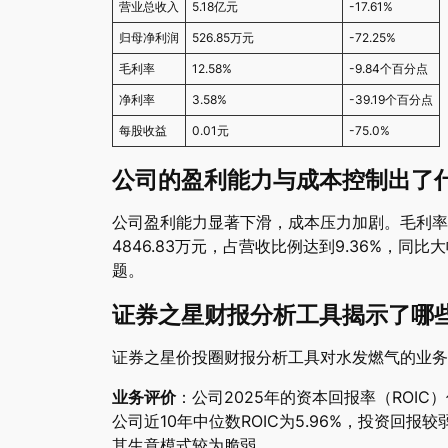
营业总收入
5.18亿元
-17.61%
归母净利润
526.85万元
-72.25%
毛利率
12.58%
-9.84个百分点
净利率
3.58%
-39.19个百分点
每股收益
0.01元
-75.0%
公司的盈利能力与成本控制出了
公司盈利能力显著下滑，成本压力加剧。毛利率从上
4846.83万元，占营收比例达到9.36%，同
题。
证券之星财报分析工具揭示了哪
证券之星价投圈财报分析工具对水发燃气的业务
业务评价
：公司2025年的资本回报率（ROIC
公司近10年中位数ROIC为5.96%，投资回报
其生意模式较为脆弱。