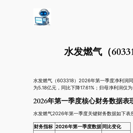
水发燃气（6033
水发燃气（603318）2026年第一季度净
为5.18亿元，同比下降17.61%；归母净利润仅为
2026年第一季度核心财务数据表
水发燃气2026年第一季度关键财务数据如下
财务指标
2026年第一季度数据
同比变化