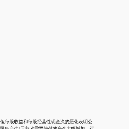
%，但每股收益和每股经营性现金流的恶化表明公
着公司每产生1元营收需要垫付的资金大幅增加，运