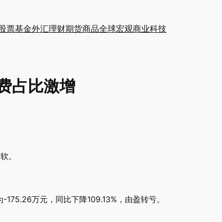
股票
基金
外汇
理财
期货
商品
全球
宏观
商业
科技
三费占比激增
疲软。
75.26万元，同比下降109.13%，由盈转亏。