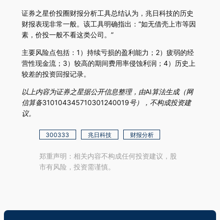
证券之星价投圈财报分析工具总结认为，兆日科技的历史
财报表现非常一般。该工具明确指出：“如无借壳上市等因
素，价投一般不看这类公司。”
主要风险点包括：1）持续亏损的盈利能力；2）疲弱的经
营性现金流；3）较高的期间费用率侵蚀利润；4）历史上
较差的投资回报记录。
以上内容为证券之星据公开信息整理，由AI算法生成（网
信算备310104345710301240019号），不构成投资建
议。
300333
兆日科技
财报分析
郑重声明：相关内容不构成任何投资建议，股
市有风险，投资需谨慎。