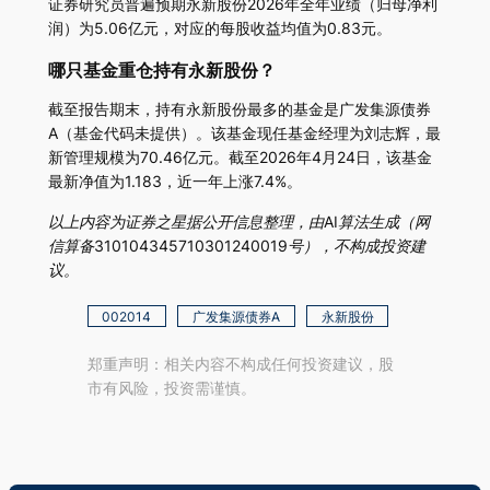
证券研究员普遍预期永新股份2026年全年业绩（归母净利
润）为5.06亿元，对应的每股收益均值为0.83元。
哪只基金重仓持有永新股份？
截至报告期末，持有永新股份最多的基金是广发集源债券
A（基金代码未提供）。该基金现任基金经理为刘志辉，最
新管理规模为70.46亿元。截至2026年4月24日，该基金
最新净值为1.183，近一年上涨7.4%。
以上内容为证券之星据公开信息整理，由AI算法生成（网
信算备310104345710301240019号），不构成投资建
议。
002014
广发集源债券A
永新股份
郑重声明：相关内容不构成任何投资建议，股
市有风险，投资需谨慎。