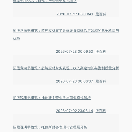
韩美9500亿芯片合作，产业链受益几何？
2026-07-27 08:00:41
股百科
招股意向书概览：超纯应材在半导体设备特殊涂层领域的竞争格局与
优势
2026-07-23 00:09:53
股百科
招股意向书概览：超纯应材财务表现，收入高速增长与盈利质量分析
2026-07-23 00:06:37
股百科
招股说明书概览：托伦斯主营业务与商业模式解析
2026-07-02 23:06:44
股百科
招股说明书概览：托伦斯财务表现与管理层分析